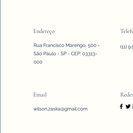
Endereço
Telef
Rua Francisco Marengo, 500 -
(11) 
São Paulo - SP - CEP: 03313-
000
Email
Redes
wilson.zaska@gmail.com